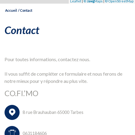
Leaflet
|
©
Jawg
Maps
|
© OpenStreetMap
Accueil
Contact
contact
Pour toutes informations, contactez nous.
Il vous suffit de compléter ce formulaire et nous ferons de
notre mieux pour y répondre au plus vite.
CO.FI.’MO
8 rue Brauhauban 65000 Tarbes
0631184606