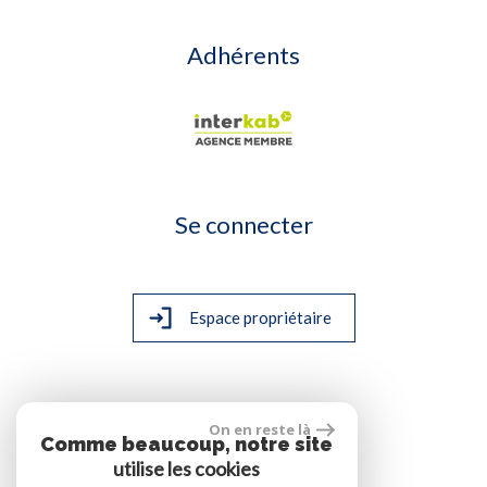
Adhérents
Se connecter
Espace propriétaire
On en reste là
Comme beaucoup, notre site
site réalisé par
utilise les cookies