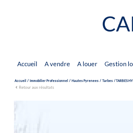
accueil
a vendre
a louer
gestion l
Accueil
Immobilier Professionnel
Hautes Pyrenees
Tarbes
TARBES HY
a vendre
Retour aux résultats
biens vendus