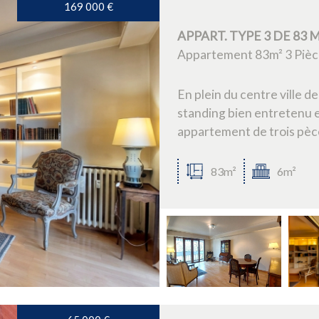
169 000
€
5KM
10KM
25KM
APPART. TYPE 3 DE 83
Appartement 83m² 3 Pièc
En plein du centre ville 
standing bien entretenu e
appartement de trois pèces
83m²
6m²