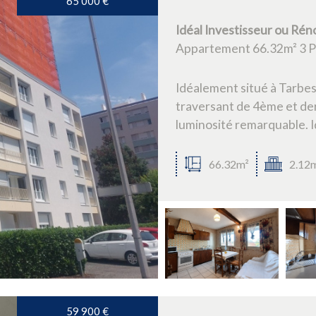
65 000
€
Idéal Investisseur ou Réno
Appartement 66.32m² 3 Pi
Idéalement situé à Tarbe
traversant de 4ème et der
luminosité remarquable. Id
66.32m²
2.12
59 900
€