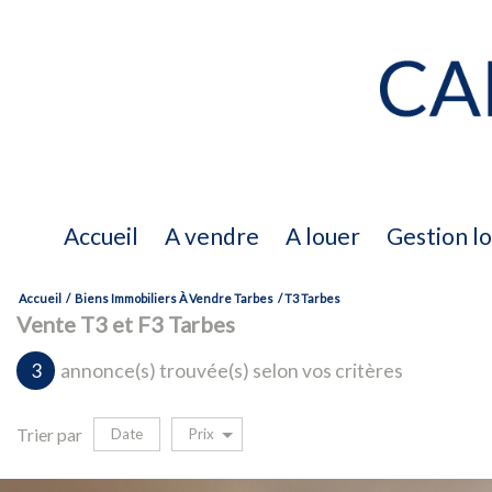
accueil
a vendre
a louer
gestion l
Accueil
Biens Immobiliers À Vendre Tarbes
T3 Tarbes
a vendre
Vente T3 et F3 Tarbes
3
annonce(s) trouvée(s) selon vos critères
biens vendus
Trier par
Date
Prix
Vente