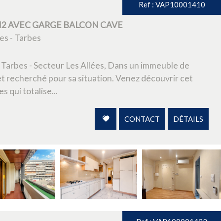
+ de critères
+
Ref : VAP10001410
 M2 AVEC GARGE BALCON CAVE
es - Tarbes
de Tarbes - Secteur Les Allées, Dans un immeuble de
t recherché pour sa situation. Venez découvrir cet
 qui totalise...
CONTACT
DÉTAILS