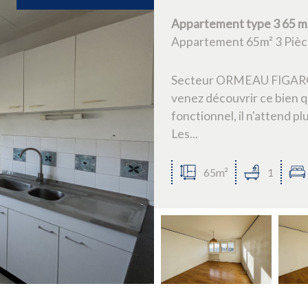
Appartement type 3 65 m
Appartement 65m² 3 Pièc
Secteur ORMEAU FIGAROL B
venez découvrir ce bien q
fonctionnel, il n'attend pl
Les...
65m²
1