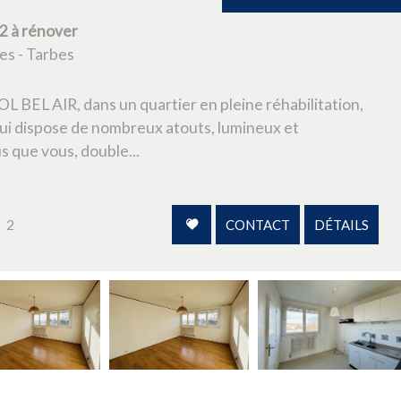
2 à rénover
es - Tarbes
EL AIR, dans un quartier en pleine réhabilitation,
ui dispose de nombreux atouts, lumineux et
us que vous, double...
2
CONTACT
DÉTAILS