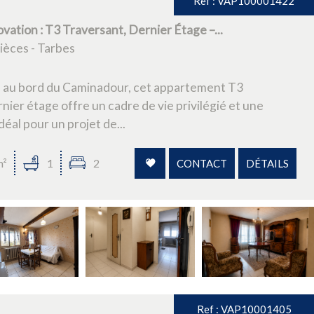
Ref : VAP100001422
vation : T3 Traversant, Dernier Étage –...
èces - Tarbes
s au bord du Caminadour, cet appartement T3
nier étage offre un cadre de vie privilégié et une
éal pour un projet de...
m²
1
2
CONTACT
DÉTAILS
Ref : VAP10001405