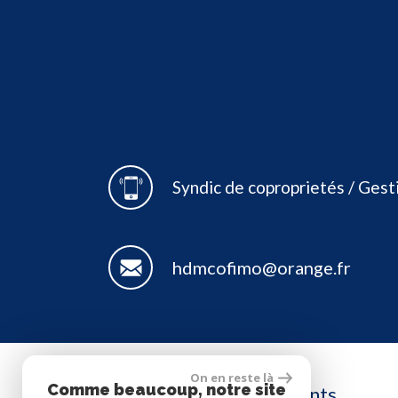
Syndic de coproprietés / Gesti
hdmcofimo@orange.fr
On en reste là
Comme beaucoup, notre site
Adhérents