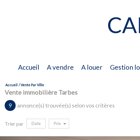
accueil
a vendre
a louer
gestion l
Accueil
Vente Par Ville
a vendre
Vente immobilière Tarbes
9
annonce(s) trouvée(s) selon vos critères
biens vendus
Trier par
Date
Prix
Vente