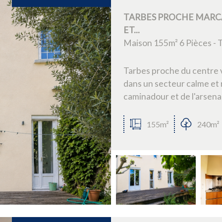
TARBES PROCHE MARCA
ET...
Maison 155m² 6 Pièces - 
Tarbes proche du centre v
dans un secteur calme et 
caminadour et de l'arsenal
155m²
240m²