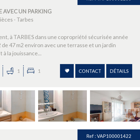
 AVEC UN PARKING
èces - Tarbes
ment, à TARBES dans une copropriété sécurisée année
de 47 m2 environ avec une terrasse et un jardin
t à la jouissance...
1
1
CONTACT
DÉTAILS
Ref : VAP100001422