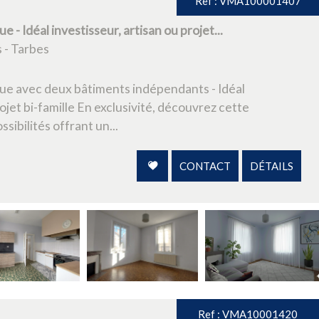
Ref : VMA100001407
 - Idéal investisseur, artisan ou projet...
 - Tarbes
ue avec deux bâtiments indépendants - Idéal
rojet bi-famille En exclusivité, découvrez cette
sibilités offrant un...
CONTACT
DÉTAILS
Ref : VMA10001420