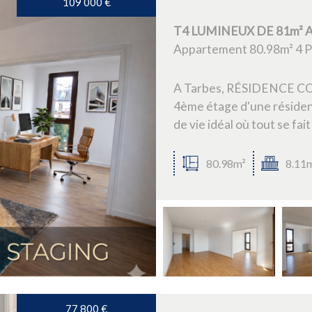
109 000
€
T4 LUMINEUX DE 81m² A
Appartement 80.98m² 4 Pi
A Tarbes, RÉSIDENCE CO
4ème étage d'une résiden
de vie idéal où tout se fait à
80.98m²
8.11
77 800
€