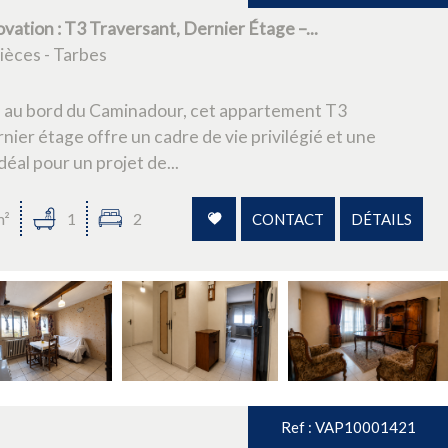
vation : T3 Traversant, Dernier Étage –...
èces - Tarbes
s au bord du Caminadour, cet appartement T3
nier étage offre un cadre de vie privilégié et une
éal pour un projet de...
m²
1
2
CONTACT
DÉTAILS
Ref : VAP10001421