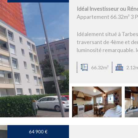
Idéal Investisseur ou Réno
Appartement 66.32m² 3 Pi
Idéalement situé à Tarbe
traversant de 4ème et der
luminosité remarquable. Id
66.32m²
2.12
64 900
€