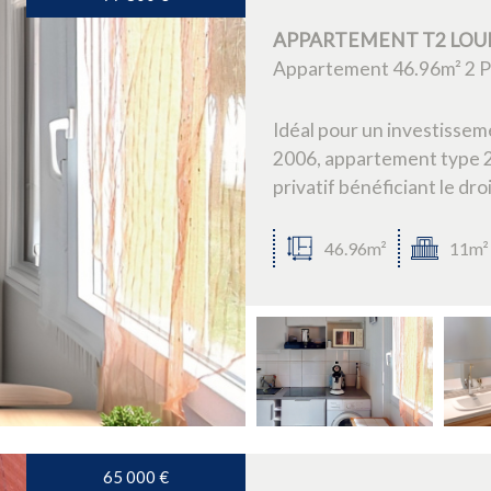
APPARTEMENT T2 LOUE
Appartement 46.96m² 2 Pi
Idéal pour un investisse
2006, appartement type 2 
privatif bénéficiant le droi
46.96m²
11m²
65 000
€