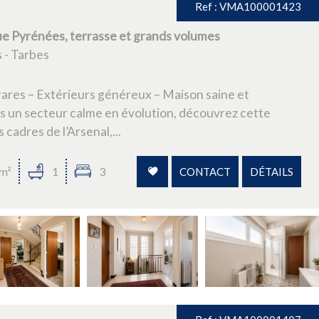
+ de critères
+
Ref : VMA100001423
e Pyrénées, terrasse et grands volumes
 - Tarbes
ares – Extérieurs généreux – Maison saine et
s un secteur calme en évolution, découvrez cette
 cadres de l’Arsenal,...
m²
1
3
CONTACT
DÉTAILS