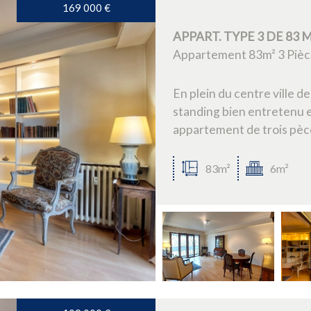
169 000
€
APPART. TYPE 3 DE 83
Appartement 83m² 3 Pièc
En plein du centre ville 
standing bien entretenu e
appartement de trois pèces
83m²
6m²