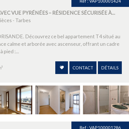
Ref : VAP100001424
VEC VUE PYRÉNÉES – RÉSIDENCE SÉCURISÉE À...
èces - Tarbes
RISANDE. Découvrez ce bel appartement T4 situé au
ce calme et arborée avec ascenseur, offrant un cadre
 pied :...
m²
CONTACT
DÉTAILS
Ref : VAP100001286