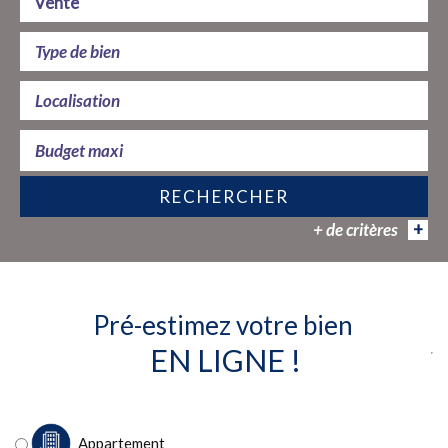
Vente
RECHERCHER
+ de critères
+
5KM
10KM
25KM
Pré-estimez votre bien
EN LIGNE !
Critères supplémentaires
Appartement