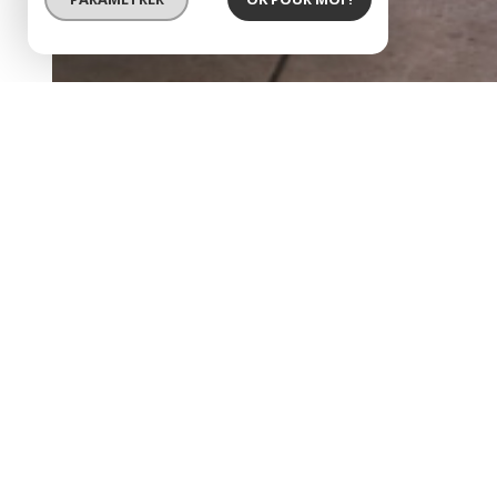
BIEN LOUÉ
local rénové 50m² à louer 
description de l'offre