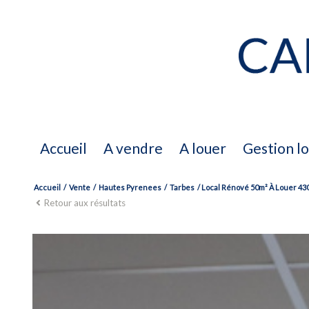
accueil
a vendre
a louer
gestion l
Accueil
Vente
Hautes Pyrenees
Tarbes
Local Rénové 50m² À Louer 430
a vendre
Retour aux résultats
biens vendus