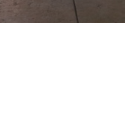
CO.FI.’MO