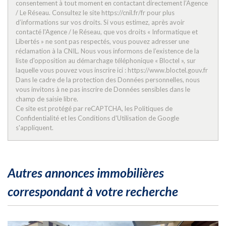
Appartements
73,85 %
consentement à tout moment en contactant directement l’Agence
/ Le Réseau. Consultez le site https://cnil.fr/fr pour plus
Familles avec 3 enfants
4,97 %
d’informations sur vos droits. Si vous estimez, après avoir
contacté l'Agence / le Réseau, que vos droits « Informatique et
Libertés » ne sont pas respectés, vous pouvez adresser une
réclamation à la CNIL. Nous vous informons de l’existence de la
liste d'opposition au démarchage téléphonique « Bloctel », sur
laquelle vous pouvez vous inscrire ici : https://www.bloctel.gouv.fr
Dans le cadre de la protection des Données personnelles, nous
vous invitons à ne pas inscrire de Données sensibles dans le
champ de saisie libre.
Ce site est protégé par reCAPTCHA, les
Politiques de
Confidentialité
et les
Conditions d'Utilisation
de Google
s'appliquent.
autres annonces immobilières
correspondant à votre recherche