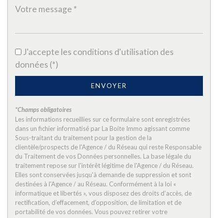
statistiques
Nombre d'habitants
41 663
J'accepte les conditions d'utilisation des
Propriétaires (vs. locataires)
38,96 %
données (*)
Taxe habitation
21,04 %
ENVOYER
Taxe foncière
29,14 %
Habitants de moins de 25 ans
31,48 %
*Champs obligatoires
Les informations recueillies sur ce formulaire sont enregistrées
Habitants de 25 à 55 ans
32,80 %
dans un fichier informatisé par La Boite Immo agissant comme
Sous-traitant du traitement pour la gestion de la
Habitants de plus de 55 ans
35,72 %
clientèle/prospects de l'Agence / du Réseau qui reste Responsable
Nombre d'enfants par famille
0,81
du Traitement de vos Données personnelles. La base légale du
traitement repose sur l'intérêt légitime de l'Agence / du Réseau.
Familles sans enfant
51,97 %
Elles sont conservées jusqu'à demande de suppression et sont
destinées à l'Agence / au Réseau. Conformément à la loi «
Familles avec 1 ou 2 enfants
2,13 %
informatique et libertés », vous disposez des droits d’accès, de
rectification, d’effacement, d’opposition, de limitation et de
Maisons
26,15 %
portabilité de vos données. Vous pouvez retirer votre