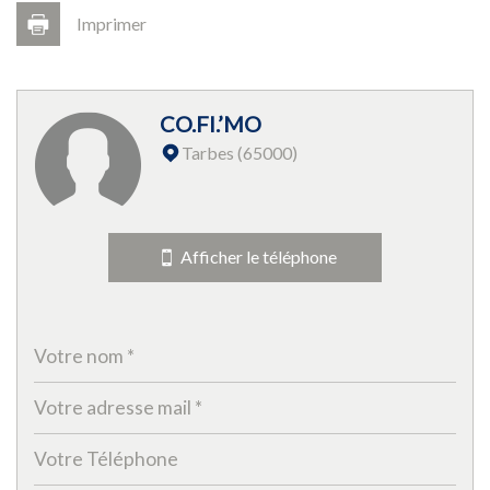
Imprimer
Leaflet
|
©
Jawg
Maps
|
© OpenStreetMap
CO.FI.’MO
Bar
Tarbes (65000)
Collège
École maternelle
Afficher le téléphone
École primaire
Enseignement supérieur
Lycée
Bibliothèque
Bureau de poste
Mairie