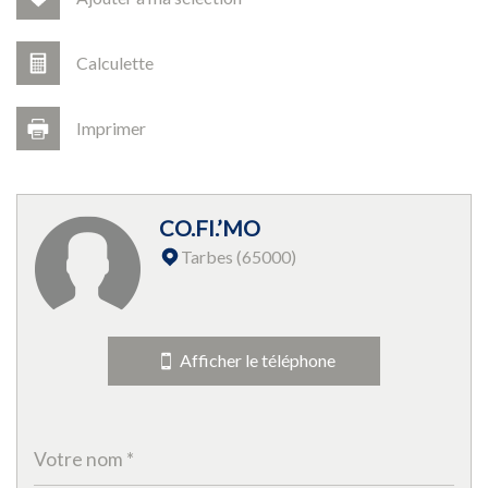
Calculette
Imprimer
Leaflet
|
©
Jawg
Maps
|
© OpenStreetMap
CO.FI.’MO
Collège
Tarbes (65000)
École maternelle
École primaire
Afficher le téléphone
Lycée
Bibliothèque
statistiques