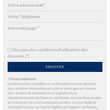
Nombre d'habitants
41 663
Propriétaires (vs. locataires)
38,96 %
Taxe habitation
21,04 %
Taxe foncière
29,14 %
Habitants de moins de 25 ans
31,48 %
Habitants de 25 à 55 ans
32,80 %
J'accepte les conditions d'utilisation des
Habitants de plus de 55 ans
35,72 %
données (*)
Nombre d'enfants par famille
0,81
ENVOYER
Familles sans enfant
51,97 %
Familles avec 1 ou 2 enfants
2,13 %
*Champs obligatoires
Les informations recueillies sur ce formulaire sont enregistrées
Maisons
26,15 %
dans un fichier informatisé par La Boite Immo agissant comme
Sous-traitant du traitement pour la gestion de la
Appartements
73,85 %
clientèle/prospects de l'Agence / du Réseau qui reste Responsable
Familles avec 3 enfants
4,97 %
du Traitement de vos Données personnelles. La base légale du
traitement repose sur l'intérêt légitime de l'Agence / du Réseau.